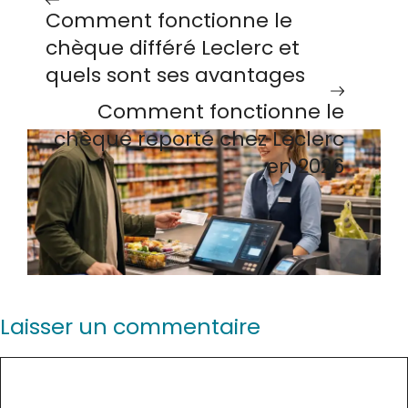
Comment fonctionne le
chèque différé Leclerc et
quels sont ses avantages
Comment fonctionne le
chèque reporté chez Leclerc
en 2026
Laisser un commentaire
Commentaire