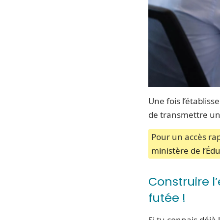
Une fois l’établis
de transmettre un
Pour un accès rap
ministère de l’Éd
Construire l
futée !
Si tu connais déjà