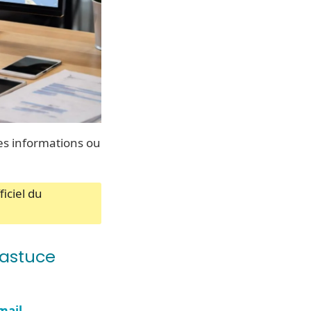
des informations ou
iciel du
’astuce
email