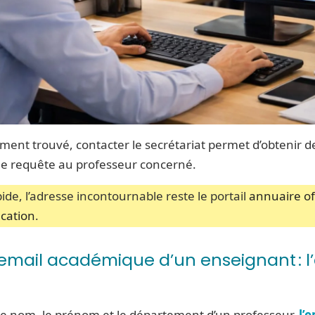
sement trouvé, contacter le secrétariat permet d’obtenir 
e requête au professeur concerné.
ide, l’adresse incontournable reste le portail
annuaire off
ucation
.
’email académique d’un enseignant : l
 le nom, le prénom et le département d’un professeur,
l’