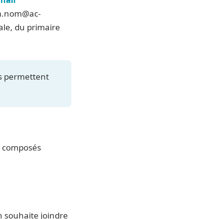
om.nom@ac-
ale, du primaire
is permettent
ms composés
 souhaite joindre