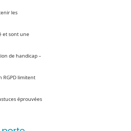
enir les
é et sont une
tion de handicap –
n RGPD limitent
 astuces éprouvées
a porte