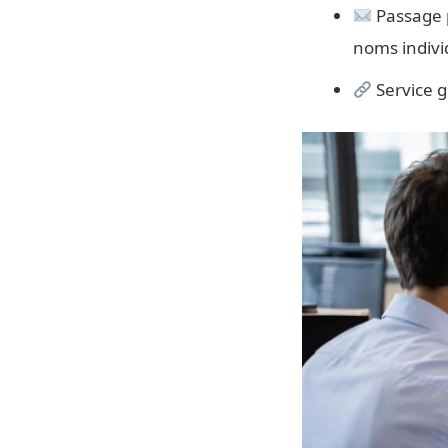
Passage p
noms indivi
Service gr