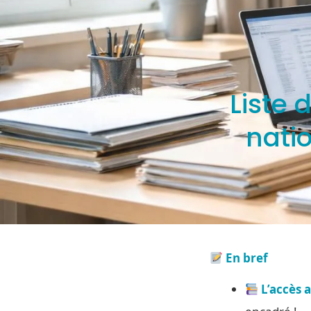
Liste 
nati
En bref
L’accès 