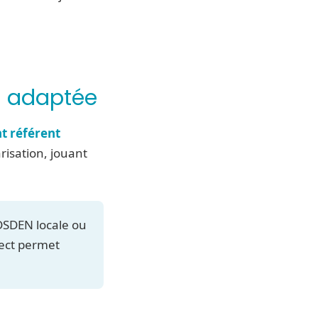
n adaptée
nt référent
arisation, jouant
 DSDEN locale ou
irect permet