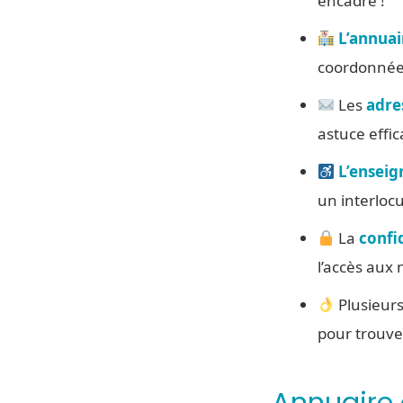
encadré !
L’annuair
coordonnées
Les
adre
astuce effic
L’enseig
un interloc
La
confi
l’accès aux 
Plusieurs
pour trouve
Annuaire o