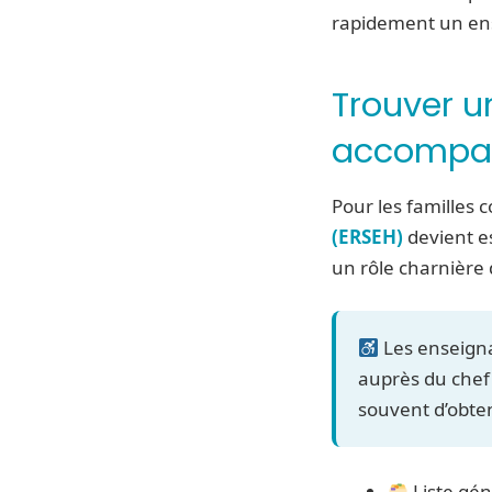
rapidement un ense
Trouver u
accompag
Pour les familles 
(ERSEH)
devient es
un rôle charnière d
Les enseigna
auprès du chef d
souvent d’obten
Liste gén