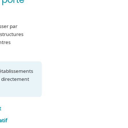
sser par
s structures
ntres
s établissements
e directement
t
atif