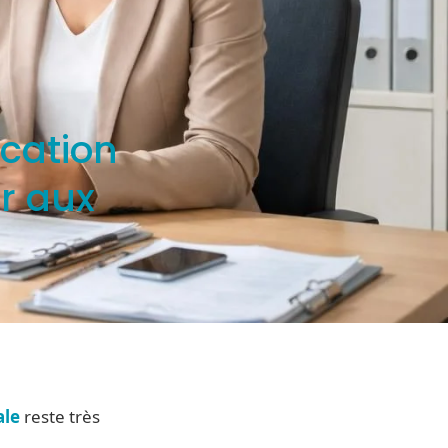
ucation
r aux
ale
reste très