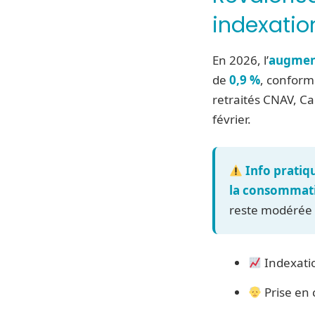
indexation
En 2026, l’
augmen
de
0,9 %
, conform
retraités CNAV, Ca
février.
Info pratiq
la consommati
reste modérée 
Indexatio
Prise en 