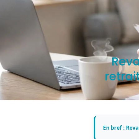
Reva
retrai
En bref : Rev