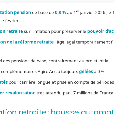
er
ation pension
de base de
0,9 %
au 1
janvier 2026 ; eff
e février
on retraite
sur l’inflation pour préserver le
pouvoir d’ac
on de la réforme retraite
: âge légal temporairement fi
l des pensions de base, contrairement au projet initial
s complémentaires Agirc-Arrco toujours
gelées
à 0 %
tés
pour carrière longue et prise en compte de période
er revalorisation
très attendu par 17 millions de França
ation retraite : hausse automat