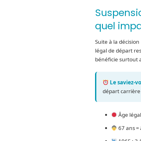
Suspensio
quel impa
Suite à la décisio
légal de départ re
bénéficie surtout 
Le saviez-vo
départ carrièr
Âge léga
67 ans = 