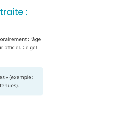
raite :
rairement : l’âge
 officiel. Ce gel
ues » (exemple :
tenues).