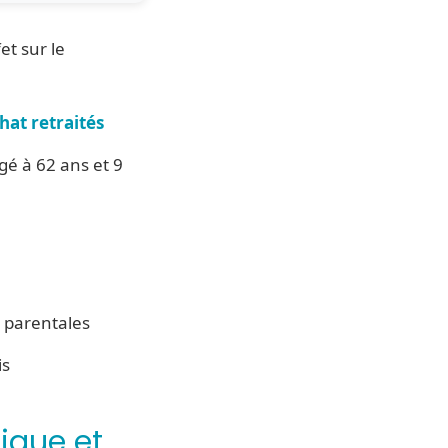
et sur le
hat retraités
gé à 62 ans et 9
s parentales
is
ique et