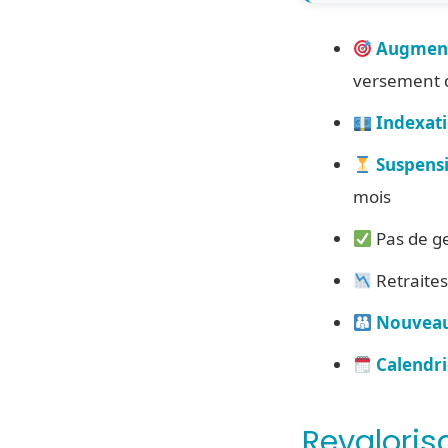
Augment
versement d
Indexati
Suspensi
mois
Pas de ge
Retraite
Nouveau
Calendri
Revaloris